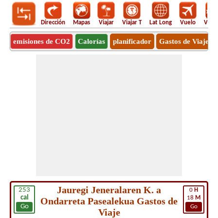
Dirección
Mapas
Viajar
Viajar T
Lat Long
Vuelo
Vuel
emisiones de CO2
Calorías
planificador
Gastos de Viaje
Jauregi Jeneralaren K. a
253
0
H
cal
18
M
Ondarreta Pasealekua Gastos de
Go
Go
Viaje