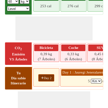
253 cal
276 cal
299 cal
Bicicleta
Coche
SUV
CO
2
0,39 kg
0,33 kg
0,45 kg
Emisión
(7 Árboles)
(6 Árboles)
(8 Árboles
VS Árboles
Day 1 : Jauregi Jeneralaren K
Tu
+
Day 2
Día sabio
5
( 1
Itinerario