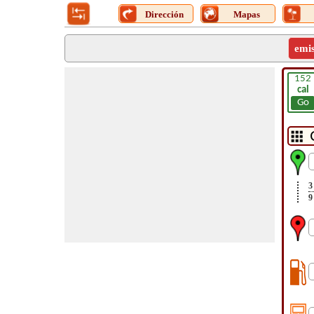
Dirección
Mapas
emi
152
cal
Go
3
9