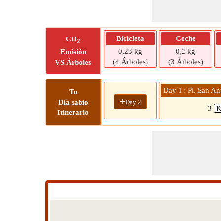
Bicicleta
Coche
CO
2
0,23 kg
0,2 kg
Emisión
(4 Árboles)
(3 Árboles)
VS Árboles
Day 1 : Pl. San An
Tu
+
Day 2
Día sabio
3
Itinerario