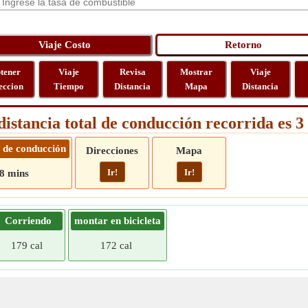
tener
Viaje
Revisa
Mostrar
Viaje
eccion
Tiempo
Distancia
Mapa
Distancia
distancia total de conducción recorrida es 
 de conducción
Direcciones
Mapa
Ir!
Ir!
8 mins
Corriendo
montar en bicicleta
179 cal
172 cal