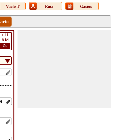
Vuelo T
Ruta
Gastos
rario
0
H
8
M
Go