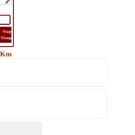
Viaje
Lat
Vuelo
Vuelo
Ver
Tiempo
Long
Distancia
Tiempo
Ruta
3 Km