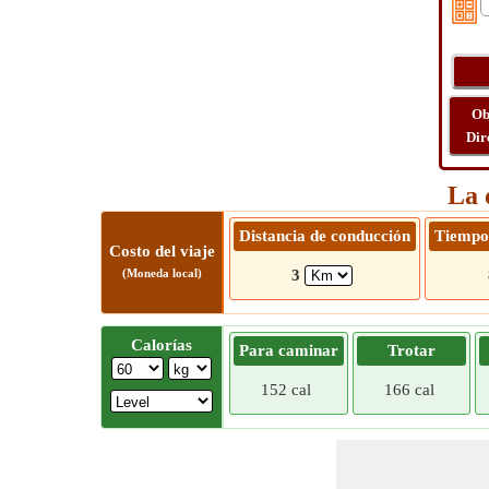
Ob
Dir
La 
Distancia de conducción
Tiempo
Costo del viaje
(Moneda local)
3
Calorías
Para caminar
Trotar
152 cal
166 cal