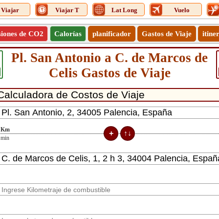
Viajar
Viajar T
Lat Long
Vuelo
siones de CO2
Calorías
planificador
Gastos de Viaje
itine
Pl. San Antonio a C. de Marcos de
Celis Gastos de Viaje
Km
min