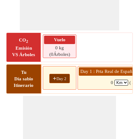
Vuelo
CO
2
0 kg
Emisión
(0Árboles)
VS Árboles
Day 1 : Prta Real de España »
Tu
+
Day 2
Día sabio
0
( 3 m
Itinerario