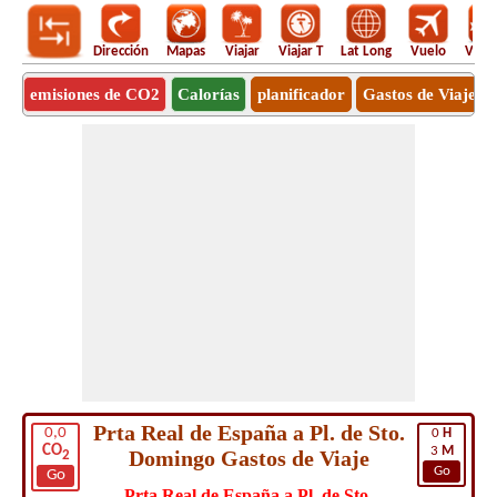
Dirección
Mapas
Viajar
Viajar T
Lat Long
Vuelo
Vuel
emisiones de CO2
Calorías
planificador
Gastos de Viaje
Prta Real de España a Pl. de Sto.
0,0
0
H
CO
3
M
Domingo Gastos de Viaje
2
Go
Go
Prta Real de España a Pl. de Sto.