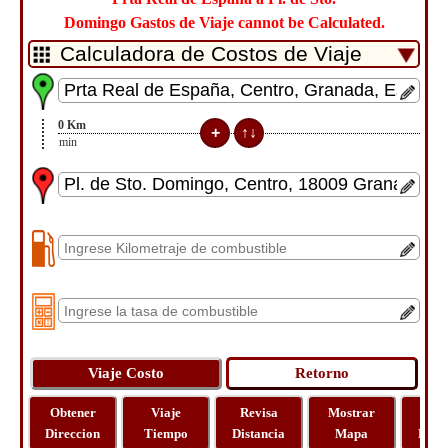
Domingo Gastos de Viaje cannot be Calculated.
0
Km
4
min
Obtener
Viaje
Revisa
Mostrar
Via
Direccion
Tiempo
Distancia
Mapa
Dista