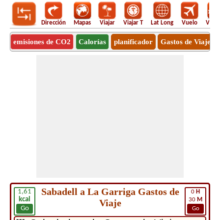
Dirección
Mapas
Viajar
Viajar T
Lat Long
Vuelo
Vuel
emisiones de CO2
Calorías
planificador
Gastos de Viaje
Sabadell a La Garriga Gastos de
1,61
0
H
kcal
30
M
Viaje
Go
Go