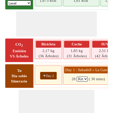
1,673 kcal
1,61 kcal
1,54
Bicicleta
Coche
SUV
CO
2
2,17 kg
1,85 kg
2,51 kg
Emisión
(36 Árboles)
(31 Árboles)
(42 Árbole
VS Árboles
Day 1 : Sabadell » La Garriga
Tu
+
Day 2
Día sabio
28
( 30 mins)
Itinerario