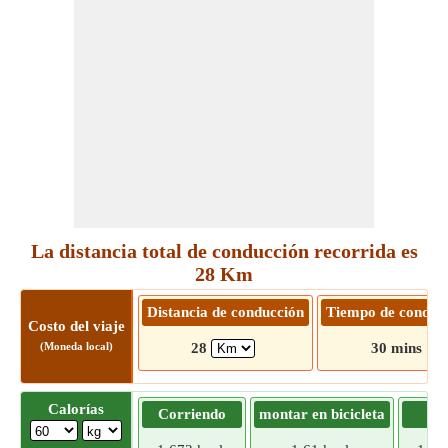
La distancia total de conducción recorrida es
28 Km
Distancia de conducción
Tiempo de conduc
Costo del viaje
(Moneda local)
28
30 mins
Calorías
Corriendo
montar en bicicleta
Tr