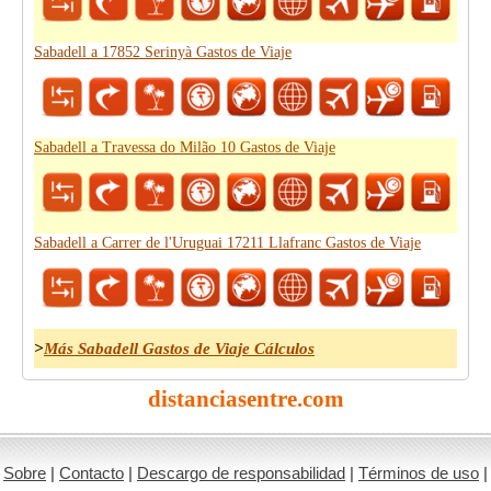
Sabadell a 17852 Serinyà Gastos de Viaje
Sabadell a Travessa do Milão 10 Gastos de Viaje
Sabadell a Carrer de l'Uruguai 17211 Llafranc Gastos de Viaje
>
Más Sabadell Gastos de Viaje Cálculos
distanciasentre.com
Sobre
|
Contacto
|
Descargo de responsabilidad
|
Términos de uso
|