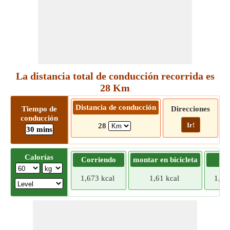
La distancia total de conducción recorrida es
28 Km
Distancia de conducción
Tiempo de
Direcciones
conducción
Ir!
28
30 mins
Calorías
Corriendo
montar en bicicleta
Tr
1,673 kcal
1,61 kcal
1,54