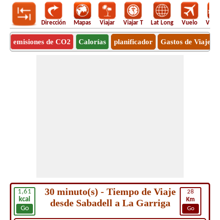
Dirección
Mapas
Viajar
Viajar T
Lat Long
Vuelo
Vuel
emisiones de CO2
Calorías
planificador
Gastos de Viaje
30 minuto(s) - Tiempo de Viaje
1,61
28
kcal
Km
desde Sabadell a La Garriga
Go
Go