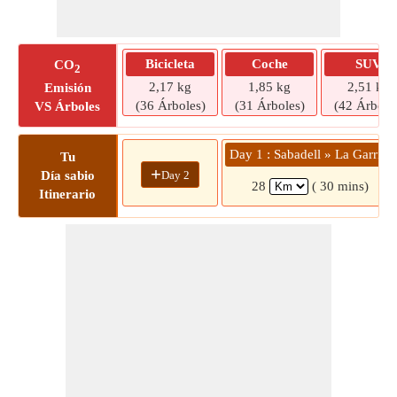
Bicicleta
Coche
SUV
CO
2
2,17 kg
1,85 kg
2,51 kg
Emisión
(36 Árboles)
(31 Árboles)
(42 Árbole
VS Árboles
Day 1 : Sabadell » La Garriga
Tu
+
Day 2
Día sabio
28
( 30 mins)
Itinerario