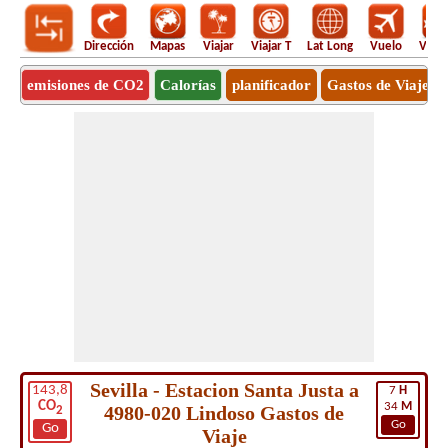
Dirección
Mapas
Viajar
Viajar T
Lat Long
Vuelo
Vuel
emisiones de CO2
Calorías
planificador
Gastos de Viaje
Sevilla - Estacion Santa Justa a
143,8
7
H
CO
34
M
4980-020 Lindoso Gastos de
2
Go
Go
Viaje