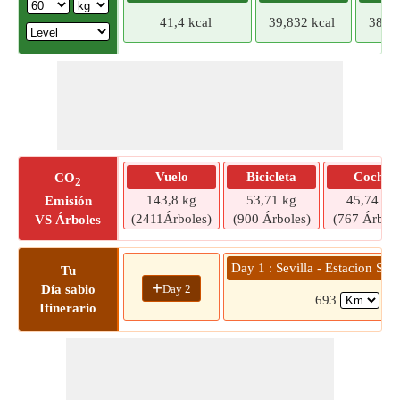
41,4 kcal
39,832 kcal
38,26
Vuelo
Bicicleta
Coche
CO
2
143,8 kg
53,71 kg
45,74 kg
Emisión
(2411Árboles)
(900 Árboles)
(767 Árbole
VS Árboles
Day 1 : Sevilla - Estacion Sa
Tu
+
Day 2
Día sabio
693
(7 
Itinerario