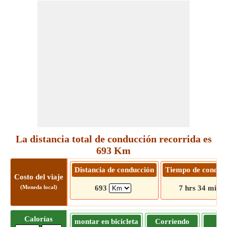
La distancia total de conducción recorrida es
693 Km
Distancia de conducción
Tiempo de conduc
Costo del viaje
(Moneda local)
693
7 hrs 34 mins
Calorías
montar en bicicleta
Corriendo
Tr