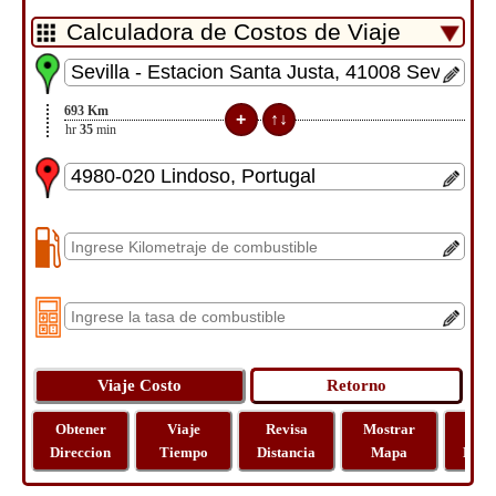
693
Km
7
hr
35
min
Obtener
Viaje
Revisa
Mostrar
Via
Direccion
Tiempo
Distancia
Mapa
Dista