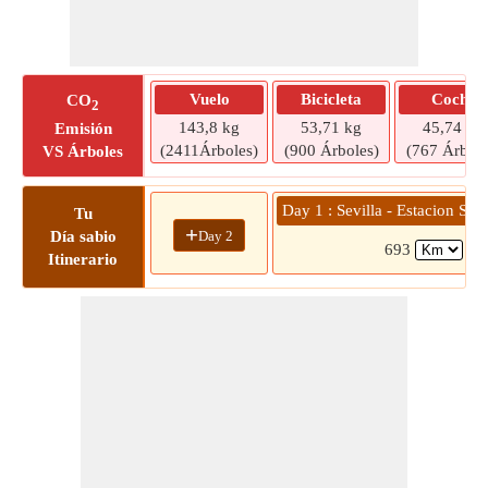
Vuelo
Bicicleta
Coche
CO
2
143,8 kg
53,71 kg
45,74 kg
Emisión
(2411Árboles)
(900 Árboles)
(767 Árbole
VS Árboles
Day 1 : Sevilla - Estacion Sa
Tu
+
Day 2
Día sabio
693
(7 
Itinerario