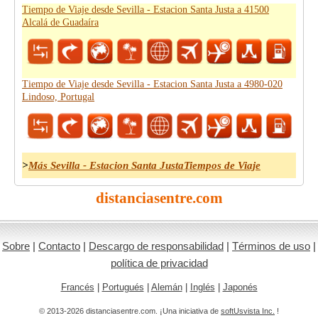
Tiempo de Viaje desde Sevilla - Estacion Santa Justa a 41500
Alcalá de Guadaíra
Tiempo de Viaje desde Sevilla - Estacion Santa Justa a 4980-020
Lindoso, Portugal
>
Más Sevilla - Estacion Santa JustaTiempos de Viaje
distanciasentre.com
Sobre
|
Contacto
|
Descargo de responsabilidad
|
Términos de uso
|
política de privacidad
Francés
|
Portugués
|
Alemán
|
Inglés
|
Japonés
© 2013-2026 distanciasentre.com. ¡Una iniciativa de
softUsvista Inc.
!