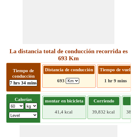
La distancia total de conducción recorrida es
693 Km
Distancia de conducción
Tiempo de vuelo
Tiempo de
conducción
693
1 hr 9 mins
7 hrs 34 mins
Calorías
montar en bicicleta
Corriendo
Tr
41,4 kcal
39,832 kcal
38,26