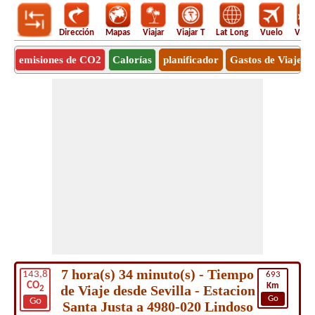
Dirección
Mapas
Viajar
Viajar T
Lat Long
Vuelo
Vuel
emisiones de CO2
Calorías
planificador
Gastos de Viaje
7 hora(s) 34 minuto(s) - Tiempo
143,8
693
CO
Km
de Viaje desde Sevilla - Estacion
2
Go
Go
Santa Justa a 4980-020 Lindoso