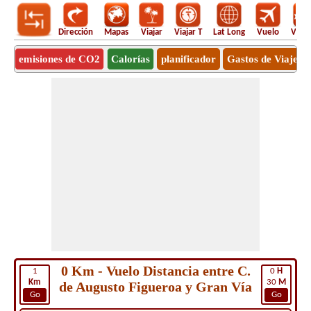
Dirección
Mapas
Viajar
Viajar T
Lat Long
Vuelo
Vuel
emisiones de CO2
Calorías
planificador
Gastos de Viaje
0 Km - Vuelo Distancia entre C.
1
0
H
Km
30
M
de Augusto Figueroa y Gran Vía
Go
Go