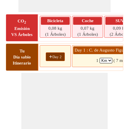
Bicicleta
Coche
SUV
CO
2
0,08 kg
0,07 kg
0,09 kg
Emisión
(1 Árboles)
(1 Árboles)
(2 Árboles
VS Árboles
Day 1 : C. de Augusto Figuer
Tu
+
Day 2
Día sabio
1
( 7 mins
Itinerario