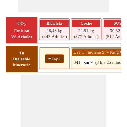
Bicicleta
Coche
SUV
CO
2
26,43 kg
22,51 kg
30,52 kg
Emisión
(443 Árboles)
(377 Árboles)
(512 Árbole
VS Árboles
Day 1 : Indiana St » King Ct
Tu
+
Day 2
Día sabio
341
(3 hrs 25 mins)
Itinerario