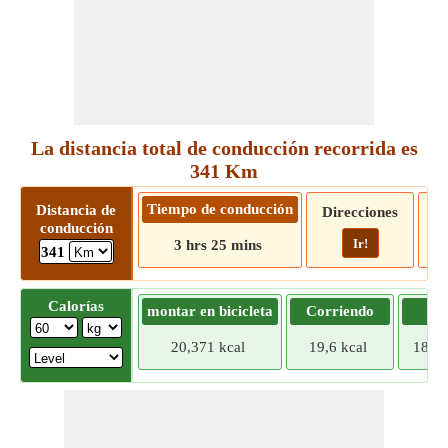
La distancia total de conducción recorrida es
341 Km
Tiempo de conducción
Distancia de
Direcciones
conducción
Ir!
3 hrs 25 mins
341
Calorías
montar en bicicleta
Corriendo
Tr
20,371 kcal
19,6 kcal
18,82