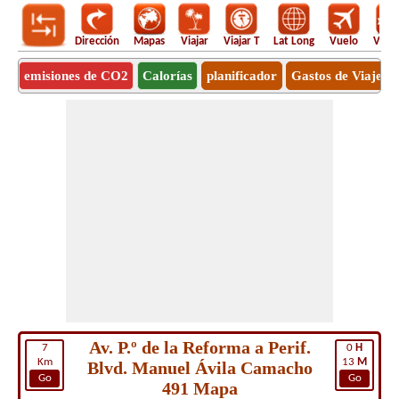
Dirección
Mapas
Viajar
Viajar T
Lat Long
Vuelo
Vuel
emisiones de CO2
Calorías
planificador
Gastos de Viaje
Av. P.º de la Reforma a Perif.
7
0
H
Km
13
M
Blvd. Manuel Ávila Camacho
Go
Go
491 Mapa