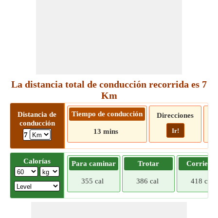
La distancia total de conducción recorrida es 7
Km
Tiempo de conducción
Distancia de
Direcciones
conducción
Ir!
13 mins
7
Calorías
Para caminar
Trotar
Corriend
355 cal
386 cal
418 cal