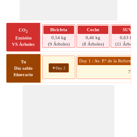
Bicicleta
Coche
SUV
CO
2
0,54 kg
0,46 kg
0,63 kg
Emisión
(9 Árboles)
(8 Árboles)
(11 Árbole
VS Árboles
Day 1 : Av. P.º de la Reforma
Tu
+
Day 2
Día sabio
7
Itinerario