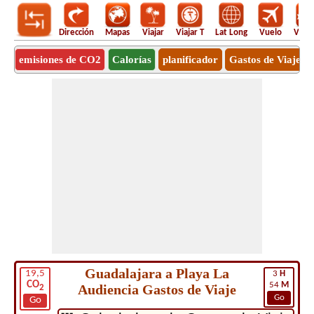
Dirección
Mapas
Viajar
Viajar T
Lat Long
Vuelo
Vuel
emisiones de CO2
Calorías
planificador
Gastos de Viaje
Guadalajara a Playa La
19,5
3
H
CO
54
M
Audiencia Gastos de Viaje
2
Go
Go