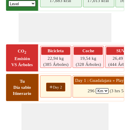
17,683 kcal
17,013 kcal
16,34
Bicicleta
Coche
SUV
CO
2
22,94 kg
19,54 kg
26,49 kg
Emisión
(385 Árboles)
(328 Árboles)
(444 Árbole
VS Árboles
Day 1 : Guadalajara » Playa 
Tu
+
Day 2
Día sabio
296
(3 hrs 54 m
Itinerario