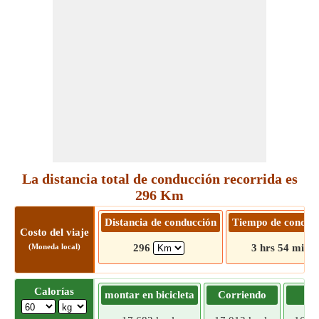
La distancia total de conducción recorrida es
296 Km
Distancia de conducción
Tiempo de conduc
Costo del viaje
(Moneda local)
296
3 hrs 54 mins
Calorías
montar en bicicleta
Corriendo
Tr