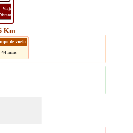
Viaje
Viaje
Lat
Costo
Distancia
Tiempo
Long
Viaje
96 Km
empo de vuelo
44 mins