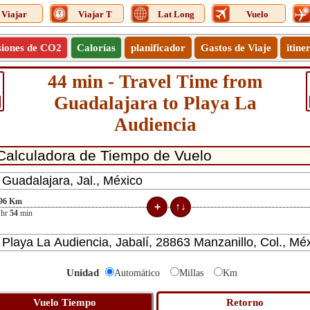
Viajar
Viajar T
Lat Long
Vuelo
siones de CO2
Calorías
planificador
Gastos de Viaje
itine
44 min - Travel Time from
Guadalajara to Playa La
Audiencia
96
Km
hr
54
min
Unidad
Automático
Millas
Km