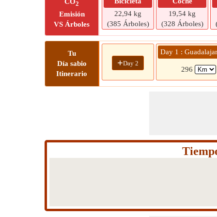
Bicicleta
Coche
CO
2
22,94 kg
19,54 kg
Emisión
(385 Árboles)
(328 Árboles)
VS Árboles
Day 1 : Guadalaja
Tu
+
Day 2
Día sabio
296
Itinerario
Tiempo