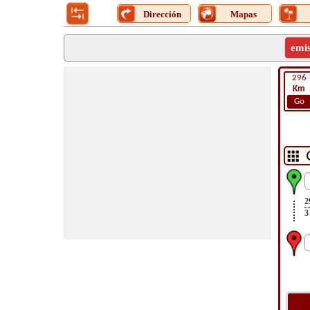
Dirección
Mapas
emi
296
Km
Go
2
3