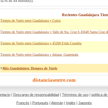
cia es de
44 minuto(s)
.
Recientes Guadalajara Tie
Tiempo de Vuelo entre Guadalajara y Cotija
Tiempo de Vuelo entre Guadalajara y Valle de Sta. Cruz 6 45640 Santa Cruz de
Tiempo de Vuelo entre Guadalajara y 45200 Ejido Copalita
Tiempo de Vuelo entre Guadalajara y Jutiapa, Guatemala
>
Más Guadalajara Tiempos de Vuelo
distanciasentre.com
ntacto
|
Descargo de responsabilidad
|
Términos de uso
|
política de
Francés
|
Portugués
|
Alemán
|
Inglés
|
Japonés