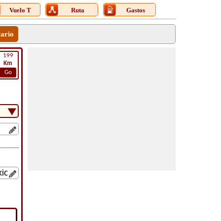
Vuelo T
Ruta
Gastos
rario
199
Km
Go