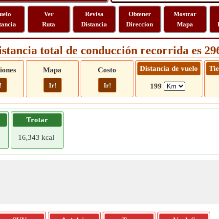
uelo
Ver
Revisa
Obtener
Mostrar
tancia
Ruta
Distancia
Direccion
Mapa
istancia total de conducción recorrida es 2
Distancia de vuelo
Ti
iones
Mapa
Costo
!
Ir!
Ir!
199
Trotar
16,343 kcal