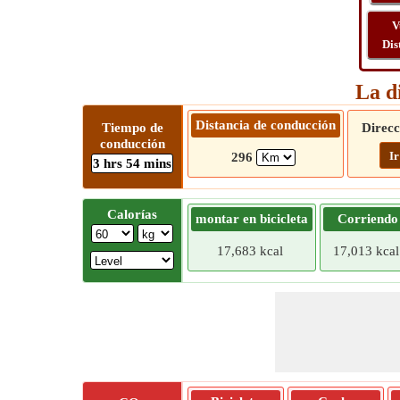
V
Dis
La d
Distancia de conducción
Tiempo de
Direcc
conducción
Ir
296
3 hrs 54 mins
Calorías
montar en bicicleta
Corriendo
17,683 kcal
17,013 kcal