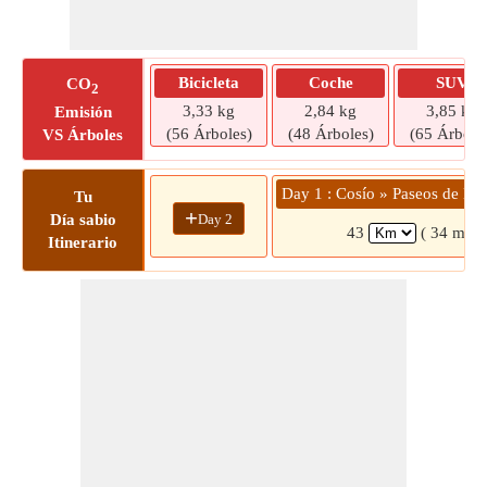
Bicicleta
Coche
SUV
CO
2
3,33 kg
2,84 kg
3,85 kg
Emisión
(56 Árboles)
(48 Árboles)
(65 Árbole
VS Árboles
Day 1 : Cosío » Paseos de la 
Tu
+
Day 2
Día sabio
43
( 34 mins
Itinerario