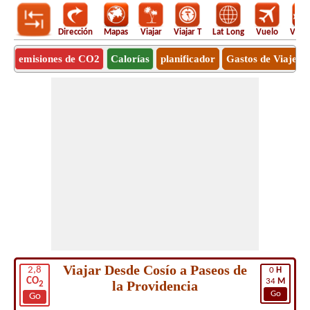
Dirección
Mapas
Viajar
Viajar T
Lat Long
Vuelo
Vuel
emisiones de CO2
Calorías
planificador
Gastos de Viaje
Viajar Desde Cosío a Paseos de
2,8
0
H
CO
34
M
la Providencia
2
Go
Go