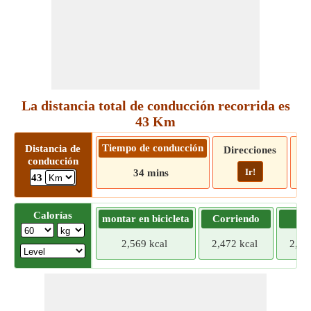
La distancia total de conducción recorrida es
43 Km
Tiempo de conducción
Distancia de
Direcciones
conducción
Ir!
34 mins
43
Calorías
montar en bicicleta
Corriendo
Tr
2,569 kcal
2,472 kcal
2,37