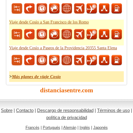
Viaje desde Cosío a San Francisco de los Romo
Viaje desde Cosío a Paseos de la Providencia 20355 Santa Elena
>
Más planes de viaje Cosío
distanciasentre.com
Sobre
|
Contacto
|
Descargo de responsabilidad
|
Términos de uso
|
política de privacidad
Francés
|
Portugués
|
Alemán
|
Inglés
|
Japonés