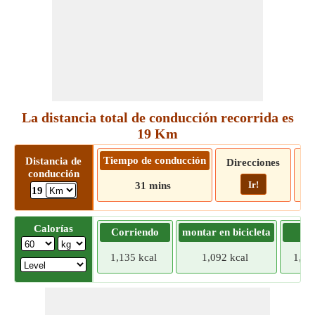
La distancia total de conducción recorrida es
19 Km
Tiempo de conducción
Distancia de
Direcciones
conducción
Ir!
31 mins
19
Calorías
Corriendo
montar en bicicleta
Tr
1,135 kcal
1,092 kcal
1,04