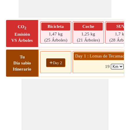
Bicicleta
Coche
SUV
CO
2
1,47 kg
1,25 kg
1,7 kg
Emisión
(25 Árboles)
(21 Árboles)
(28 Árbole
VS Árboles
Day 1 : Lomas de Tecamachalc
Tu
+
Day 2
Día sabio
19
( 
Itinerario