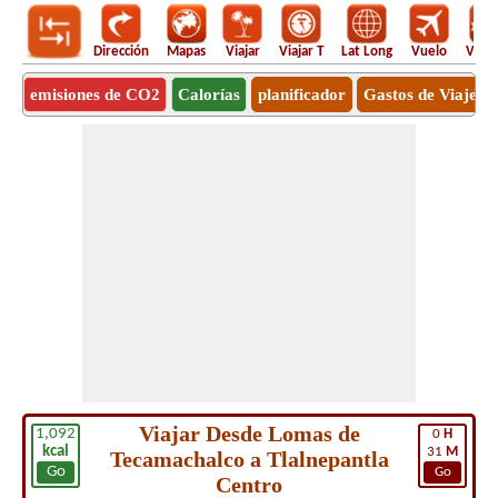
Dirección
Mapas
Viajar
Viajar T
Lat Long
Vuelo
Vuel
emisiones de CO2
Calorías
planificador
Gastos de Viaje
Viajar Desde Lomas de
1,092
0
H
kcal
31
M
Tecamachalco a Tlalnepantla
Go
Go
Centro