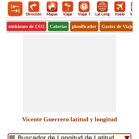
Dirección
Mapas
Viajar
Viajar T
Lat Long
Vuelo
Vuel
emisiones de CO2
Calorías
planificador
Gastos de Viaje
Vicente Guerrero latitud y longitud