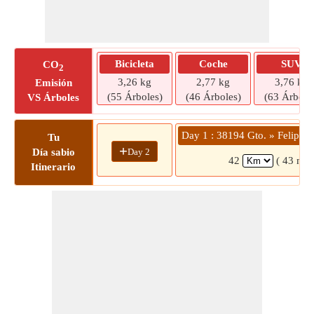
Bicicleta
Coche
SUV
CO
2
3,26 kg
2,77 kg
3,76 kg
Emisión
(55 Árboles)
(46 Árboles)
(63 Árbole
VS Árboles
Day 1 : 38194 Gto. » Felipe Ca
Tu
+
Day 2
Día sabio
42
( 43 min
Itinerario