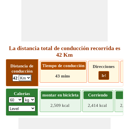
La distancia total de conducción recorrida es
42 Km
Tiempo de conducción
Distancia de
Direcciones
conducción
Ir!
43 mins
42
Calorías
montar en bicicleta
Corriendo
Tr
2,509 kcal
2,414 kcal
2,31