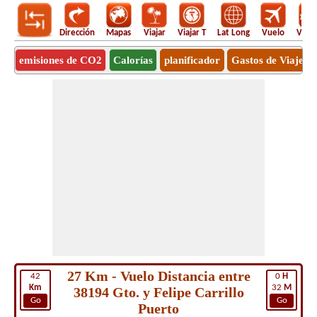
Dirección
Mapas
Viajar
Viajar T
Lat Long
Vuelo
Vuel
emisiones de CO2
Calorías
planificador
Gastos de Viaje
27 Km - Vuelo Distancia entre
42
0
H
Km
32
M
38194 Gto. y Felipe Carrillo
Go
Go
Puerto