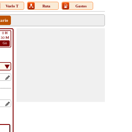
Vuelo T
Ruta
Gastos
rario
0
H
30
M
Go