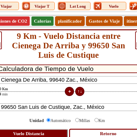
Viajar
Viajar T
Lat Long
Vuelo
siones de CO2
Calorías
planificador
Gastos de Viaje
itine
9 Km - Vuelo Distancia entre
Cienega De Arriba y 99650 San
Luis de Custique
0
Km
4
min
Unidad
Automático
Millas
Km