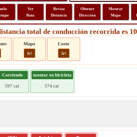
uelo
Ver
Revisa
Obtener
Mostrar
empo
Ruta
Distancia
Direccion
Mapa
istancia total de conducción recorrida es 
ones
Mapa
Costo
Ir!
Ir!
Corriendo
montar en bicicleta
597 cal
574 cal