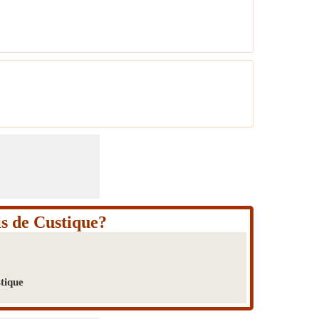
is de Custique?
tique