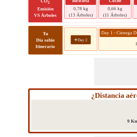
Bicicleta
Coche
CO
2
0,78 kg
0,66 kg
Emisión
(13 Árboles)
(11 Árboles)
VS Árboles
Day 1 : Cienega D
Tu
+
Day 2
Día sabio
Itinerario
¿Distancia aér
9 Km