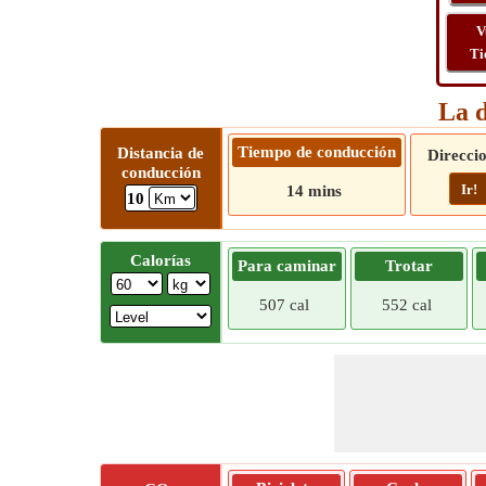
V
Ti
La d
Tiempo de conducción
Distancia de
Direcci
conducción
Ir!
14 mins
10
Calorías
Para caminar
Trotar
507 cal
552 cal