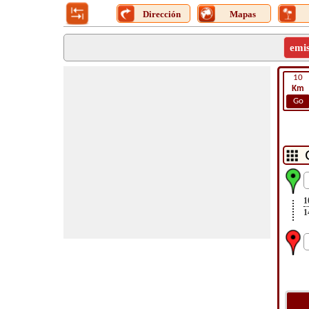
Dirección
Mapas
emi
10
Km
Go
1
1