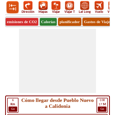
Dirección
Mapas
Viajar
Viajar T
Lat Long
Vuelo
Vuel
emisiones de CO2
Calorías
planificador
Gastos de Viaje
Cómo llegar desde Pueblo Nuevo
6
0
H
Km
17
M
a Calidonia
Go
Go