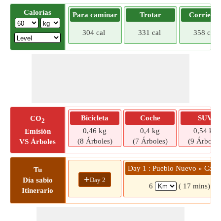
Calorías
Para caminar
Trotar
Corriend
304 cal
331 cal
358 cal
Bicicleta
Coche
SUV
CO
2
0,46 kg
0,4 kg
0,54 kg
Emisión
(8 Árboles)
(7 Árboles)
(9 Árboles
VS Árboles
Day 1 : Pueblo Nuevo » Calid
Tu
+
Day 2
Día sabio
6
( 17 mins)
Itinerario