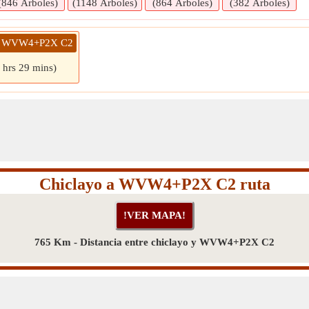
(846 Árboles)
(1148 Árboles)
(864 Árboles)
(382 Árboles)
o » WVW4+P2X C2
 hrs 29 mins)
Chiclayo a WVW4+P2X C2 ruta
765 Km - Distancia entre chiclayo y WVW4+P2X C2