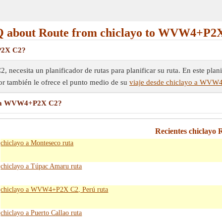
 about Route from chiclayo to WVW4+P2
P2X C2?
cesita un planificador de rutas para planificar su ruta. En este planif
ador también le ofrece el punto medio de su
viaje desde chiclayo a WV
yo a WVW4+P2X C2?
Recientes chiclayo 
chiclayo a Monteseco ruta
chiclayo a Túpac Amaru ruta
chiclayo a WVW4+P2X C2, Perú ruta
chiclayo a Puerto Callao ruta