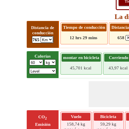
Ti
La d
Tiempo de conducción
Distancia
Distancia de
conducción
12 hrs 29 mins
658
765
Calorías
montar en bicicleta
Corriendo
45,701 kcal
43,97 kcal
Vuelo
Bicicleta
CO
2
158,74 kg
59,29 kg
Emisión