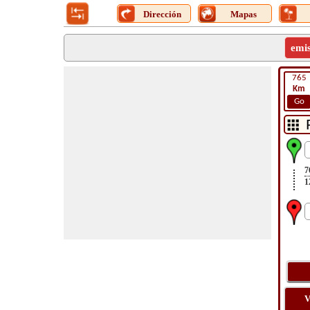
Dirección
Mapas
emi
765
Km
Go
7
1
V