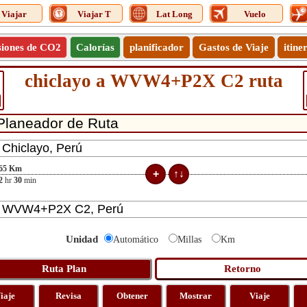
Viajar
Viajar T
Lat Long
Vuelo
siones de CO2
Calorías
planificador
Gastos de Viaje
itine
chiclayo a WVW4+P2X C2 ruta
65
Km
2
hr
30
min
Unidad
Automático
Millas
Km
iaje
Revisa
Obtener
Mostrar
Viaje