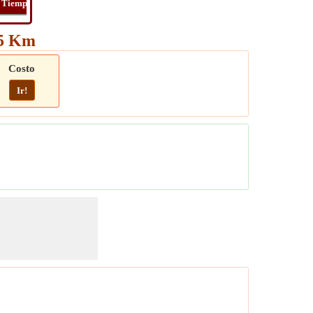
Tiempo
Long
Distancia
Tiempo
Viaje
65 Km
Costo
Ir!