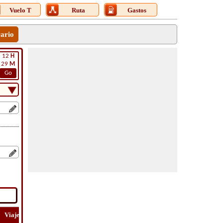
Vuelo T
Ruta
Gastos
rario
12
H
29
M
Go
Viaje
Lat
Vuelo
Vuelo
Costo