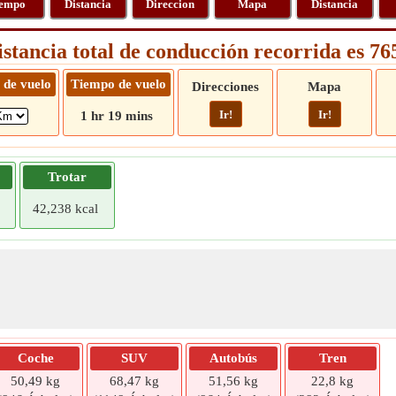
empo
Distancia
Direccion
Mapa
Distancia
istancia total de conducción recorrida es 7
 de vuelo
Tiempo de vuelo
Direcciones
Mapa
Ir!
Ir!
1 hr 19 mins
Trotar
42,238 kcal
Coche
SUV
Autobús
Tren
50,49 kg
68,47 kg
51,56 kg
22,8 kg