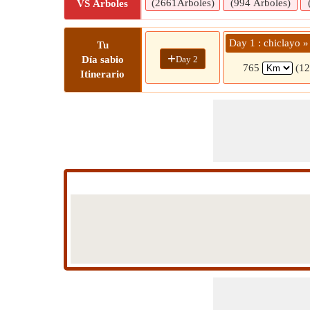
(2661Árboles)
(994 Árboles)
VS Árboles
Day 1 : chiclay
Tu
+
Day 2
Día sabio
765
(12
Itinerario