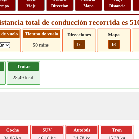
empo
Viaje
Direccion
Mapa
Distancia
istancia total de conducción recorrida es 5
 de vuelo
Tiempo de vuelo
Direcciones
Mapa
Ir!
Ir!
50 mins
Trotar
28,49 kcal
Coche
SUV
Autobús
Tren
34,06 kg
46,18 kg
34,78 kg
15,38 kg