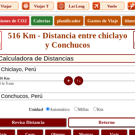
Viajar
Viajar T
Lat Long
Vuelo
siones de CO2
Calorías
planificador
Gastos de Viaje
itine
516 Km - Distancia entre chiclayo
1
y Conchucos
16
Km
1
hr
3
min
Unidad
Automático
Millas
Km
iaje
Costo
Obtener
Mostrar
Viaje