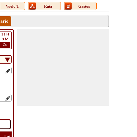
Vuelo T
Ruta
Gastos
rario
11
H
3
M
Go
Lat
Vuelo
Vuelo
Ver