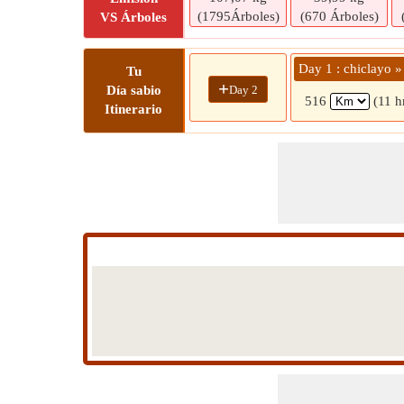
(1795Árboles)
(670 Árboles)
VS Árboles
Day 1 : chiclayo 
Tu
+
Day 2
Día sabio
516
(11 h
Itinerario