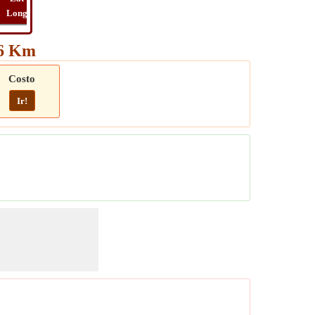
Long
Distancia
Tiempo
Ruta
16 Km
Costo
Ir!