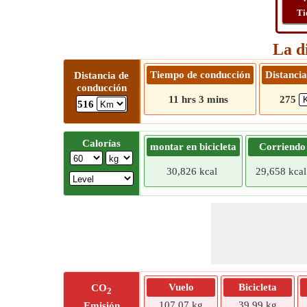
Ti
La d
Tiempo de conducción
Distancia
Distancia de
conducción
11 hrs 3 mins
275
516
Calorías
montar en bicicleta
Corriendo
30,826 kcal
29,658 kcal
Vuelo
Bicicleta
CO
2
107,07 kg
39,99 kg
Emisión