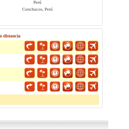
Perú
Conchucos, Perú
o distancia