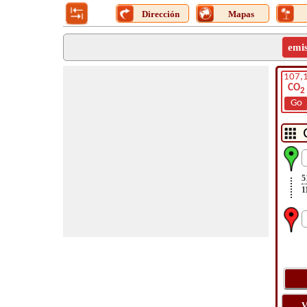
Dirección
Mapas
emi
107,
CO
2
Go
5
1
V