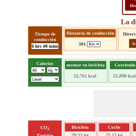
Dis
La d
Distancia de conducción
Tiempo de
Direcc
conducción
Ir
381
6 hrs 40 mins
Calorías
montar en bicicleta
Corriendo
22,761 kcal
21,898 kcal
Bicicleta
Coche
CO
2
29,53 kg
25,15 kg
Emisión