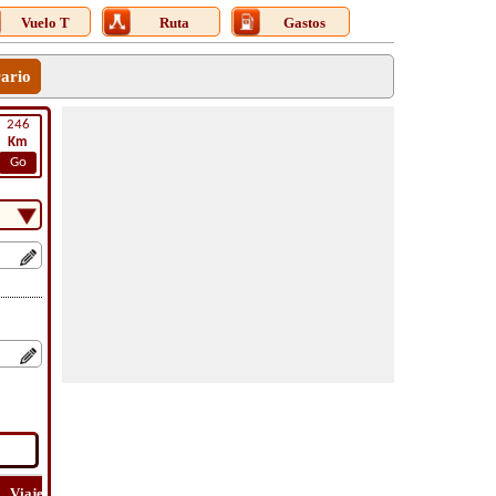
Vuelo T
Ruta
Gastos
rario
246
Km
Go
Viaje
Viaje
Lat
Costo