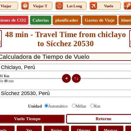
Viajar
Viajar T
Lat Long
Vuelo
siones de CO2
Calorías
planificador
Gastos de Viaje
itine
48 min - Travel Time from chiclayo
to Sícchez 20530
81
Km
hr
40
min
Unidad
Automático
Millas
Km
uelo
Ver
Revisa
Obtener
Mostrar