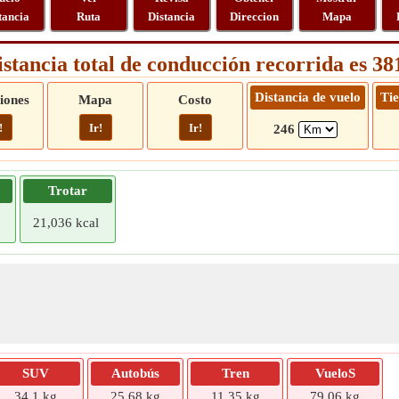
tancia
Ruta
Distancia
Direccion
Mapa
istancia total de conducción recorrida es 3
Distancia de vuelo
Ti
iones
Mapa
Costo
!
Ir!
Ir!
246
Trotar
21,036 kcal
SUV
Autobús
Tren
VueloS
34,1 kg
25,68 kg
11,35 kg
79,06 kg