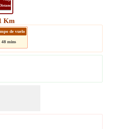
Distancia
Tiempo
Long
Viaje
81 Km
empo de vuelo
48 mins