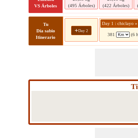
(495 Árboles)
(422 Árboles)
VS Árboles
Day 1 : chiclayo 
Tu
+
Day 2
Día sabio
381
(6 
Itinerario
Ti