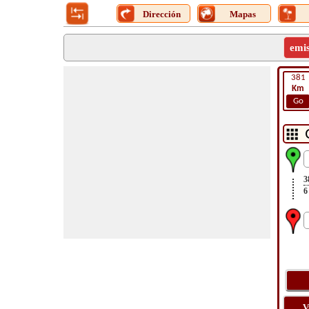
Dirección
Mapas
emi
381
Km
Go
3
6
V