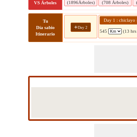
(1896Árboles)
(708 Árboles)
VS Árboles
Day 1 : chiclayo
Tu
+
Day 2
Día sabio
545
(13 hrs
Itinerario