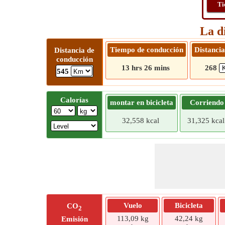
Ti
La d
Tiempo de conducción
Distancia
Distancia de
conducción
13 hrs 26 mins
268
545
Calorías
montar en bicicleta
Corriendo
32,558 kcal
31,325 kcal
Vuelo
Bicicleta
CO
2
113,09 kg
42,24 kg
Emisión