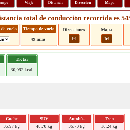
empo
Viaje
Distancia
Direccion
Mapa
istancia total de conducción recorrida es 5
 de vuelo
Tiempo de vuelo
Direcciones
Mapa
Ir!
Ir!
49 mins
Trotar
30,092 kcal
Coche
SUV
Autobús
Tren
35,97 kg
48,78 kg
36,73 kg
16,24 kg