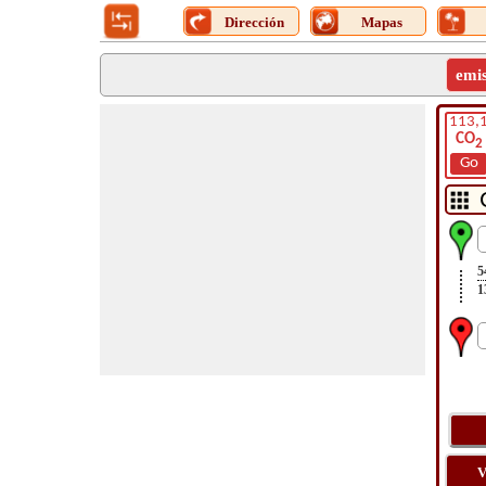
Dirección
Mapas
emi
113,
CO
2
Go
5
1
V