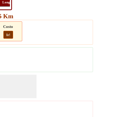
Long
Distancia
Tiempo
Ruta
45 Km
Costo
Ir!