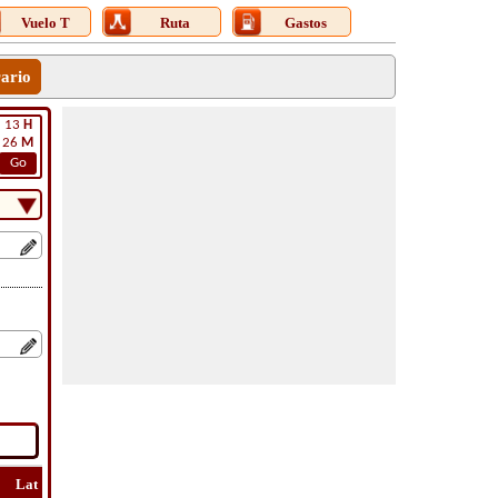
Vuelo T
Ruta
Gastos
rario
13
H
26
M
Go
Lat
Vuelo
Vuelo
Ver