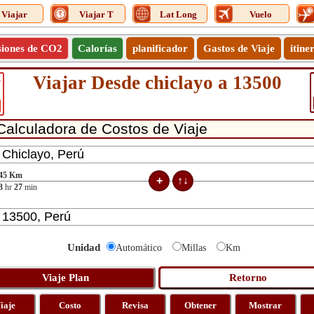
Viajar
Viajar T
Lat Long
Vuelo
siones de CO2
Calorías
planificador
Gastos de Viaje
itine
Viajar Desde chiclayo a 13500
1
45
Km
3
hr
27
min
Unidad
Automático
Millas
Km
iaje
Costo
Revisa
Obtener
Mostrar