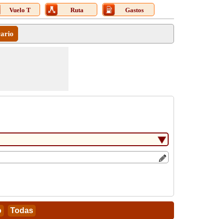
Vuelo T
Ruta
Gastos
rario