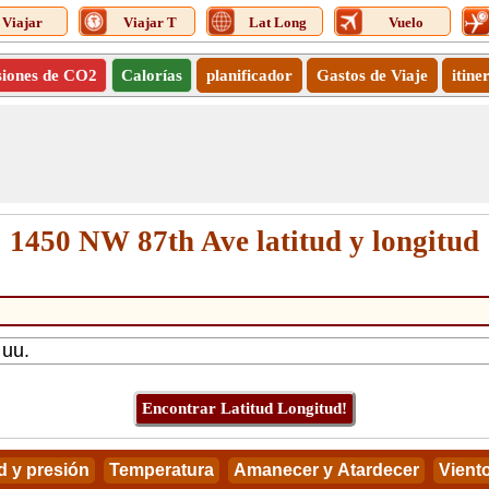
Viajar
Viajar T
Lat Long
Vuelo
siones de CO2
Calorías
planificador
Gastos de Viaje
itine
1450 NW 87th Ave latitud y longitud