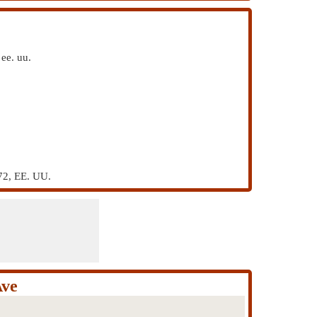
ee. uu.
72, EE. UU.
Ave