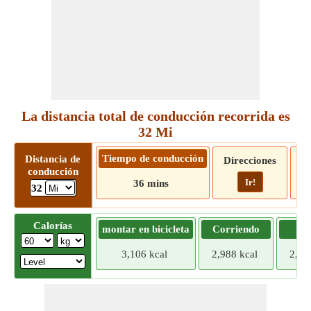
La distancia total de conducción recorrida es
32 Mi
Tiempo de conducción
Distancia de
Direcciones
conducción
Ir!
36 mins
32
Calorías
montar en bicicleta
Corriendo
Tr
3,106 kcal
2,988 kcal
2,87