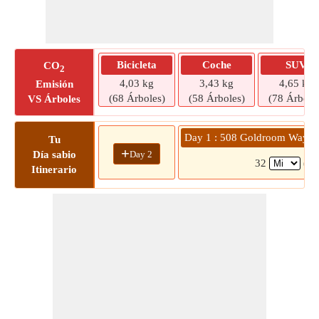
Bicicleta
Coche
SUV
CO
2
4,03 kg
3,43 kg
4,65 kg
Emisión
(68 Árboles)
(58 Árboles)
(78 Árbole
VS Árboles
Day 1 : 508 Goldroom Way » 
Tu
+
Day 2
Día sabio
32
( 3
Itinerario