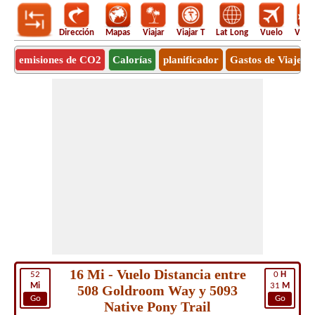
Dirección
Mapas
Viajar
Viajar T
Lat Long
Vuelo
Vuel
emisiones de CO2
Calorías
planificador
Gastos de Viaje
16 Mi - Vuelo Distancia entre
52
0
H
Mi
31
M
508 Goldroom Way y 5093
Go
Go
Native Pony Trail