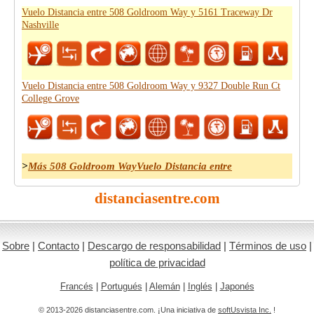
Vuelo Distancia entre 508 Goldroom Way y 5161 Traceway Dr
Nashville
Vuelo Distancia entre 508 Goldroom Way y 9327 Double Run Ct
College Grove
>
Más 508 Goldroom WayVuelo Distancia entre
distanciasentre.com
Sobre
|
Contacto
|
Descargo de responsabilidad
|
Términos de uso
|
política de privacidad
Francés
|
Portugués
|
Alemán
|
Inglés
|
Japonés
© 2013-2026 distanciasentre.com. ¡Una iniciativa de
softUsvista Inc.
!