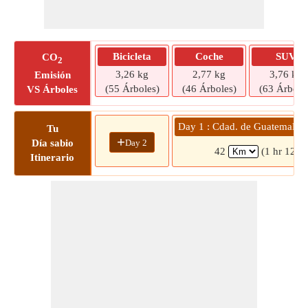
Bicicleta
Coche
SUV
CO
2
3,26 kg
2,77 kg
3,76 kg
Emisión
(55 Árboles)
(46 Árboles)
(63 Árbole
VS Árboles
Day 1 : Cdad. de Guatemala
Tu
+
Day 2
Día sabio
42
(1 hr 12 m
Itinerario