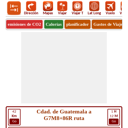
Dirección
Mapas
Viajar
Viajar T
Lat Long
Vuelo
Vuel
emisiones de CO2
Calorías
planificador
Gastos de Viaje
Cdad. de Guatemala a
42
1
H
Km
12
M
G7M8+86R ruta
Go
Go