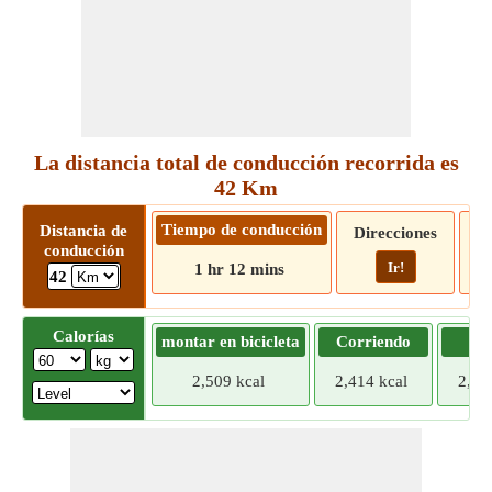
La distancia total de conducción recorrida es
42 Km
Tiempo de conducción
Distancia de
Direcciones
conducción
Ir!
1 hr 12 mins
42
Calorías
montar en bicicleta
Corriendo
Tr
2,509 kcal
2,414 kcal
2,31