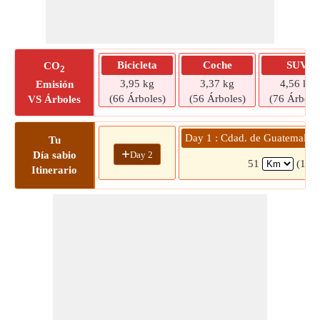
Bicicleta
Coche
SUV
CO
2
3,95 kg
3,37 kg
4,56 kg
Emisión
(66 Árboles)
(56 Árboles)
(76 Árbole
VS Árboles
Day 1 : Cdad. de Guatemala »
Tu
+
Day 2
Día sabio
51
(1 hr
Itinerario