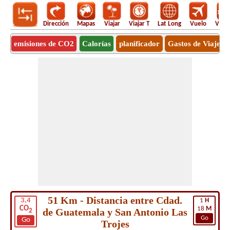
Dirección
Mapas
Viajar
Viajar T
Lat Long
Vuelo
Vuel
emisiones de CO2
Calorías
planificador
Gastos de Viaje
51 Km - Distancia entre Cdad.
3,4
1
H
CO
18
M
de Guatemala y San Antonio Las
2
Go
Go
Trojes