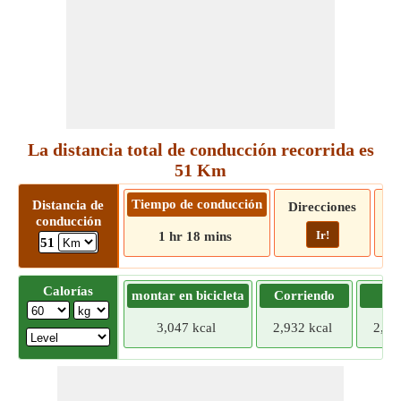
La distancia total de conducción recorrida es
51 Km
Tiempo de conducción
Distancia de
Direcciones
conducción
Ir!
1 hr 18 mins
51
Calorías
montar en bicicleta
Corriendo
Tr
3,047 kcal
2,932 kcal
2,81