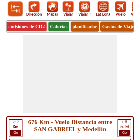
Dirección
Mapas
Viajar
Viajar T
Lat Long
Vuelo
Vuel
emisiones de CO2
Calorías
planificador
Gastos de Viaje
676 Km - Vuelo Distancia entre
917
1
H
Km
20
M
SAN GABRIEL y Medellín
Go
Go