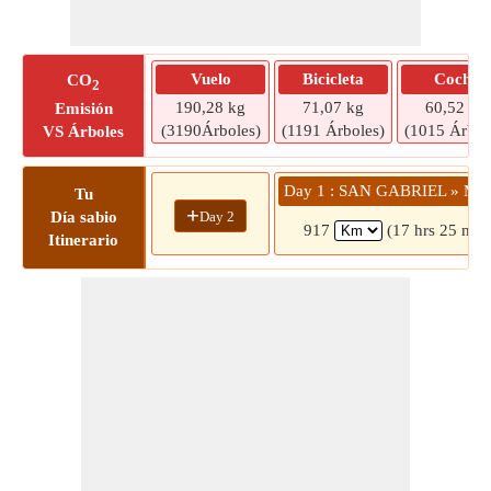
Vuelo
Bicicleta
Coche
CO
2
190,28 kg
71,07 kg
60,52 kg
Emisión
(3190Árboles)
(1191 Árboles)
(1015 Árbol
VS Árboles
Day 1 : SAN GABRIEL » Med
Tu
+
Day 2
Día sabio
917
(17 hrs 25 min
Itinerario