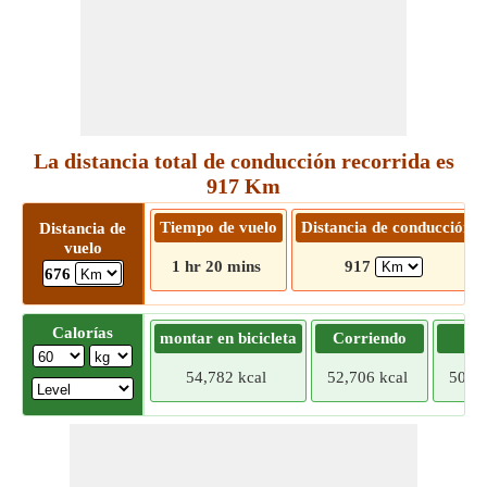
La distancia total de conducción recorrida es
917 Km
Tiempo de vuelo
Distancia de conducción
Distancia de
vuelo
1 hr 20 mins
917
676
Calorías
montar en bicicleta
Corriendo
Tr
54,782 kcal
52,706 kcal
50,63