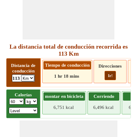
La distancia total de conducción recorrida es
113 Km
Tiempo de conducción
Distancia de
Direcciones
conducción
Ir!
1 hr 18 mins
113
Calorías
montar en bicicleta
Corriendo
Tr
6,751 kcal
6,496 kcal
6,24