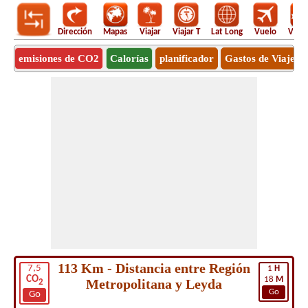
Dirección
Mapas
Viajar
Viajar T
Lat Long
Vuelo
Vuel
emisiones de CO2
Calorías
planificador
Gastos de Viaje
113 Km - Distancia entre Región
7,5
1
H
CO
18
M
Metropolitana y Leyda
2
Go
Go