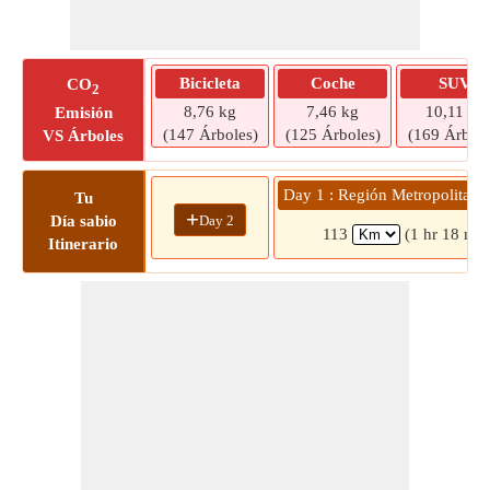
Bicicleta
Coche
SUV
CO
2
8,76 kg
7,46 kg
10,11 kg
Emisión
(147 Árboles)
(125 Árboles)
(169 Árbole
VS Árboles
Day 1 : Región Metropolitana
Tu
+
Day 2
Día sabio
113
(1 hr 18 min
Itinerario