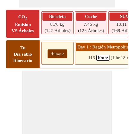
Bicicleta
Coche
SUV
CO
2
8,76 kg
7,46 kg
10,11 kg
Emisión
(147 Árboles)
(125 Árboles)
(169 Árbole
VS Árboles
Day 1 : Región Metropolitana
Tu
+
Day 2
Día sabio
113
(1 hr 18 min
Itinerario