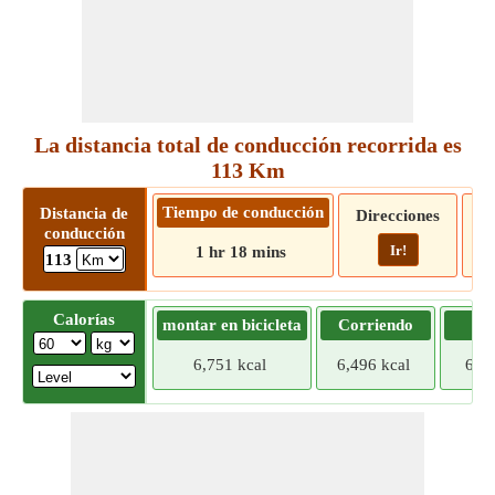
La distancia total de conducción recorrida es
113 Km
Tiempo de conducción
Distancia de
Direcciones
conducción
Ir!
1 hr 18 mins
113
Calorías
montar en bicicleta
Corriendo
Tr
6,751 kcal
6,496 kcal
6,24