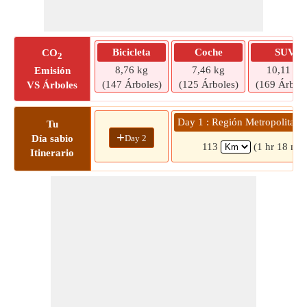
Bicicleta
Coche
SUV
CO
2
8,76 kg
7,46 kg
10,11 kg
Emisión
(147 Árboles)
(125 Árboles)
(169 Árbole
VS Árboles
Day 1 : Región Metropolitana
Tu
+
Day 2
Día sabio
113
(1 hr 18 min
Itinerario