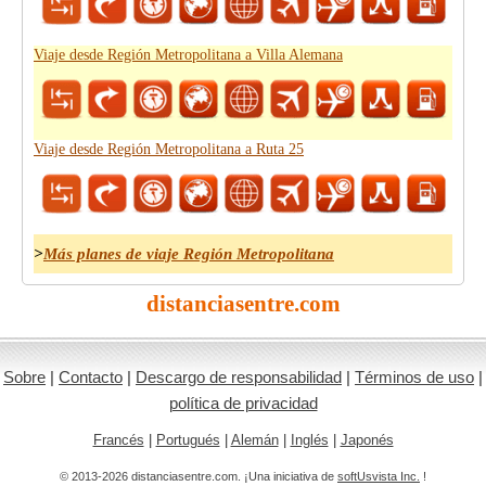
Viaje desde Región Metropolitana a Villa Alemana
Viaje desde Región Metropolitana a Ruta 25
>
Más planes de viaje Región Metropolitana
distanciasentre.com
Sobre
|
Contacto
|
Descargo de responsabilidad
|
Términos de uso
|
política de privacidad
Francés
|
Portugués
|
Alemán
|
Inglés
|
Japonés
© 2013-2026 distanciasentre.com. ¡Una iniciativa de
softUsvista Inc.
!