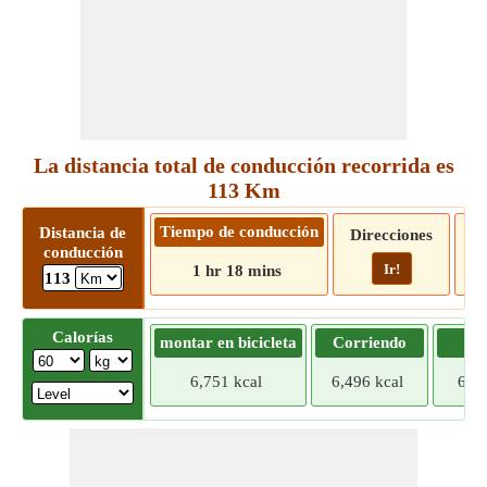
La distancia total de conducción recorrida es
113 Km
Tiempo de conducción
Distancia de
Direcciones
conducción
Ir!
1 hr 18 mins
113
Calorías
montar en bicicleta
Corriendo
Tr
6,751 kcal
6,496 kcal
6,24