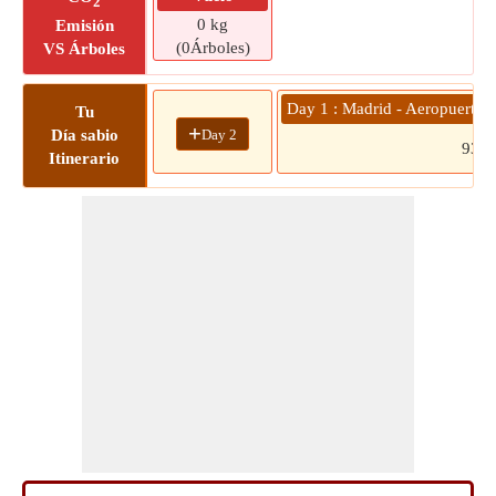
2
0 kg
Emisión
(0Árboles)
VS Árboles
Day 1 : Madrid - Aeropuerto d
Tu
+
Day 2
Día sabio
933
Itinerario