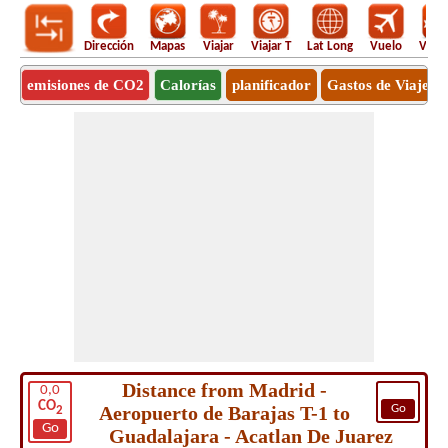
Dirección
Mapas
Viajar
Viajar T
Lat Long
Vuelo
Vuel
emisiones de CO2
Calorías
planificador
Gastos de Viaje
Distance from Madrid -
0,0
CO
Aeropuerto de Barajas T-1 to
Go
2
Go
Guadalajara - Acatlan De Juarez