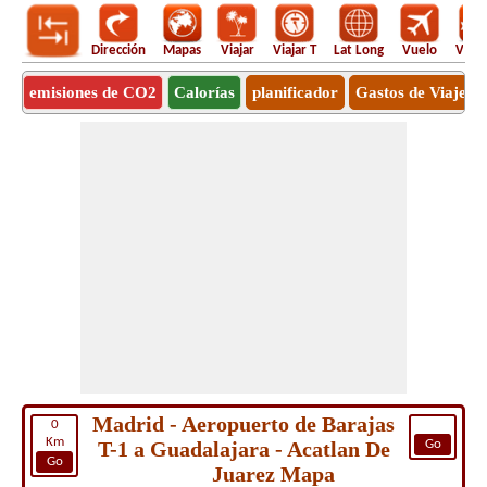
Dirección
Mapas
Viajar
Viajar T
Lat Long
Vuelo
Vuel
emisiones de CO2
Calorías
planificador
Gastos de Viaje
Madrid - Aeropuerto de Barajas
0
Km
T-1 a Guadalajara - Acatlan De
Go
Go
Juarez Mapa