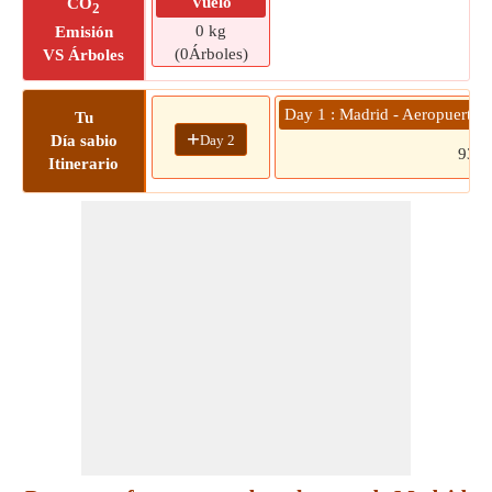
Vuelo
CO
2
0 kg
Emisión
(0Árboles)
VS Árboles
Day 1 : Madrid - Aeropuerto d
Tu
+
Day 2
Día sabio
933
Itinerario