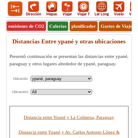
Dirección
Mapas
Viajar
Viajar T
Lat Long
Vuelo
Vuel
emisiones de CO2
Calorías
planificador
Gastos de Viaje
Distancias Entre ypané y otras ubicaciones
Presentó continuación se presentan las distancias entre ypané,
paraguay y otros lugares alrededor de ypané, paraguay.
Ubicación
Ubicación1
Distancia entre Ypané y La Colmena, Paraguay
Distancia entre Ypané y Av. Carlos Antonio López &