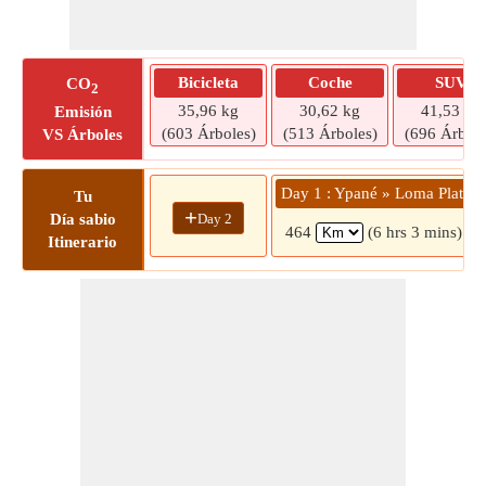
Bicicleta
Coche
SUV
CO
2
35,96 kg
30,62 kg
41,53 kg
Emisión
(603 Árboles)
(513 Árboles)
(696 Árbole
VS Árboles
Day 1 : Ypané » Loma Plata
Tu
+
Day 2
Día sabio
464
(6 hrs 3 mins)
Itinerario