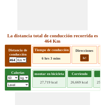
La distancia total de conducción recorrida es
464 Km
Tiempo de conducción
Distancia de
Direcciones
conducción
Ir!
6 hrs 3 mins
464
Calorías
montar en bicicleta
Corriendo
Tr
27,719 kcal
26,669 kcal
25,61