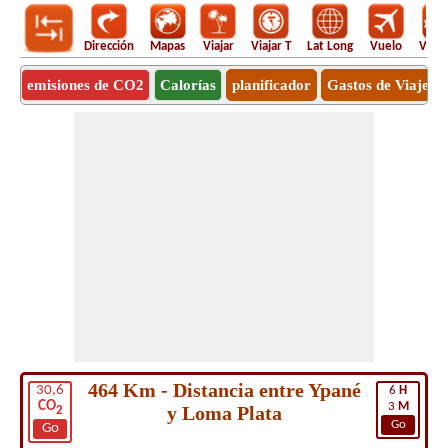
Dirección
Mapas
Viajar
Viajar T
Lat Long
Vuelo
Vuel
emisiones de CO2
Calorías
planificador
Gastos de Viaje
464 Km - Distancia entre Ypané
30,6
6
H
CO
3
M
y Loma Plata
2
Go
Go