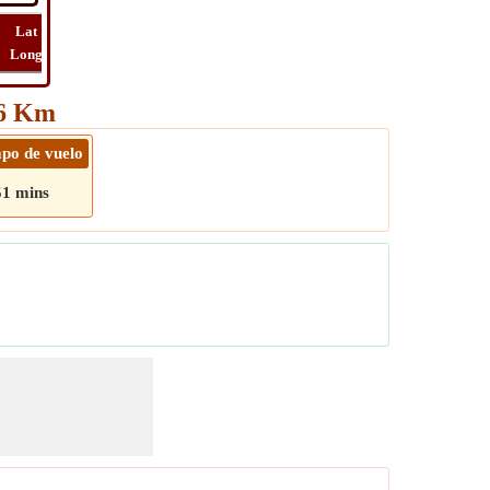
Lat
Vuelo
Vuelo
Ver
Long
Distancia
Tiempo
Ruta
26 Km
po de vuelo
51 mins