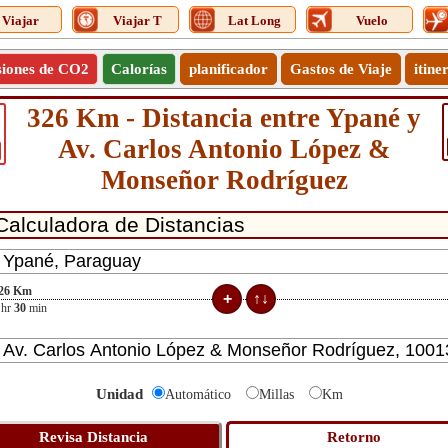
Viajar
Viajar T
Lat Long
Vuelo
siones de CO2
Calorías
planificador
Gastos de Viaje
itine
326 Km - Distancia entre Ypané y
Av. Carlos Antonio López &
Monseñor Rodríguez
26
Km
hr
30
min
Unidad
Automático
Millas
Km