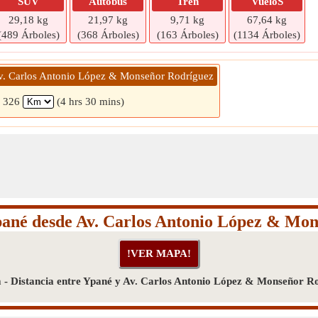
SUV
Autobús
Tren
VueloS
29,18 kg
21,97 kg
9,71 kg
67,64 kg
(489 Árboles)
(368 Árboles)
(163 Árboles)
(1134 Árboles)
v. Carlos Antonio López & Monseñor Rodríguez
326
(4 hrs 30 mins)
pané desde Av. Carlos Antonio López & Mo
- Distancia entre Ypané y Av. Carlos Antonio López & Monseñor R