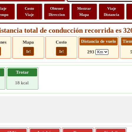
iaje
Costo
Obtener
Mostrar
Viaje
empo
Viaje
Direccion
Mapa
Distancia
istancia total de conducción recorrida es 3
Distancia de vuelo
Tiem
ones
Mapa
Costo
Ir!
Ir!
293
Trotar
18 kcal