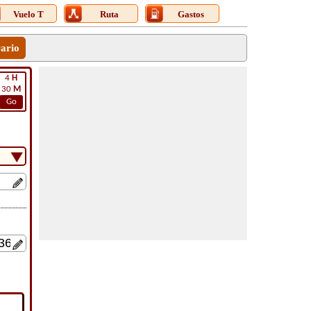
Vuelo T
Ruta
Gastos
rario
4
H
30
M
Go