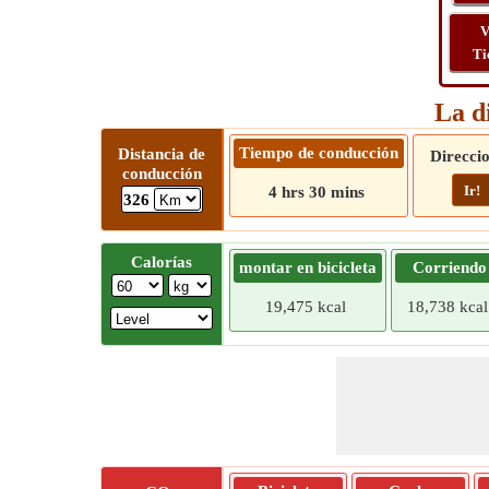
V
Ti
La d
Tiempo de conducción
Distancia de
Direcci
conducción
Ir!
4 hrs 30 mins
326
Calorías
montar en bicicleta
Corriendo
19,475 kcal
18,738 kcal