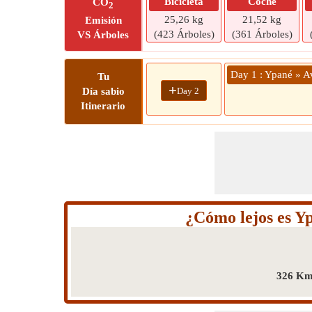
Bicicleta
Coche
CO
2
25,26 kg
21,52 kg
Emisión
(423 Árboles)
(361 Árboles)
VS Árboles
Day 1 : Ypané » A
Tu
+
Day 2
Día sabio
Itinerario
¿Cómo lejos es Y
326 Km 