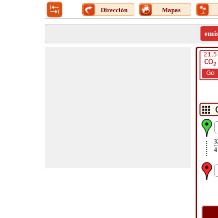
Dirección
Mapas
emi
21,5
CO
2
Go
3
4