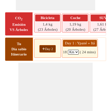
Bicicleta
Coche
SUV
CO
2
1,4 kg
1,19 kg
1,61 kg
Emisión
(23 Árboles)
(20 Árboles)
(27 Árbole
VS Árboles
Day 1 : Ypané » Itá
Tu
+
Day 2
Día sabio
18
( 24 mins)
Itinerario