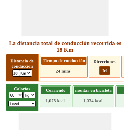
La distancia total de conducción recorrida es
18 Km
Tiempo de conducción
Distancia de
Direcciones
conducción
Ir!
24 mins
18
Calorías
Corriendo
montar en bicicleta
Tr
1,075 kcal
1,034 kcal
994