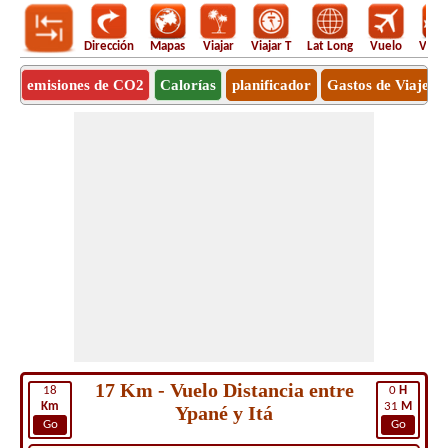
Dirección
Mapas
Viajar
Viajar T
Lat Long
Vuelo
Vuel
emisiones de CO2
Calorías
planificador
Gastos de Viaje
17 Km - Vuelo Distancia entre
18
0
H
Km
31
M
Ypané y Itá
Go
Go