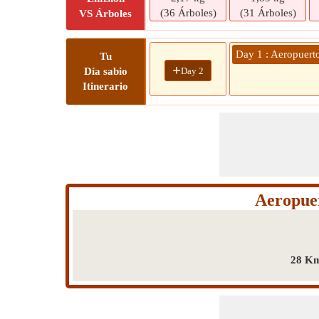
(36 Árboles)
(31 Árboles)
VS Árboles
Day 1 : Aeropuert
Tu
+
Day 2
Día sabio
Itinerario
Aeropuer
28 Km