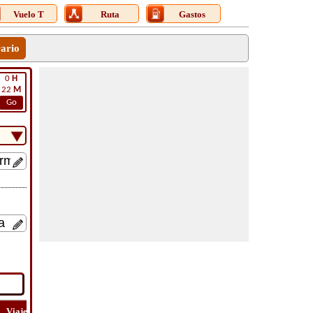
Vuelo T
Ruta
Gastos
rario
0
H
22
M
Go
Viaje
Lat
Vuelo
Vuelo
Costo