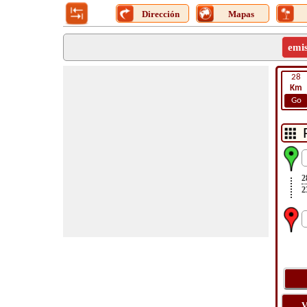
Dirección
Mapas
emi
28
Km
Go
2
2
V