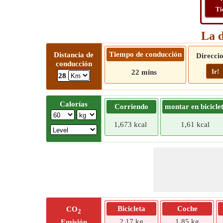
Ti
La d
Tiempo de conducción
Distancia de
Direcci
conducción
Ir!
22 mins
28
Calorías
Corriendo
montar en bicicle
1,673 kcal
1,61 kcal
Bicicleta
Coche
CO
2
2,17 kg
1,85 kg
Emisión