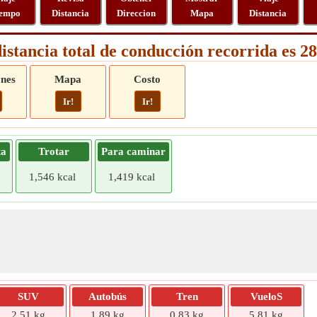
empo
Distancia
Direccion
Mapa
Distancia
istancia total de conducción recorrida es 
ones
Mapa
Costo
Ir!
Ir!
ta
Trotar
Para caminar
1,546 kcal
1,419 kcal
SUV
Autobús
Tren
VueloS
2,51 kg
1,89 kg
0,83 kg
5,81 kg