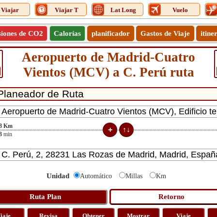
Viajar
Viajar T
Lat Long
Vuelo
siones de CO2
Calorías
planificador
Gastos de Viaje
itine
Aeropuerto de Madrid-Cuatro
Vientos (MCV) a C. Perú ruta
8
Km
3
min
Unidad
Automático
Millas
Km
iaje
Revisa
Obtener
Mostrar
Viaje