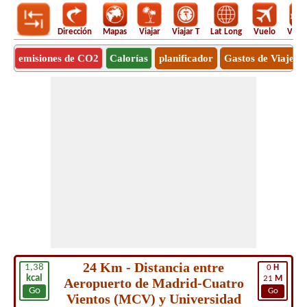
Dirección
Mapas
Viajar
Viajar T
Lat Long
Vuelo
Vuel
emisiones de CO2
Calorías
planificador
Gastos de Viaje
24 Km - Distancia entre
1,38
0
H
kcal
21
M
Aeropuerto de Madrid-Cuatro
Go
Go
Vientos (MCV) y Universidad