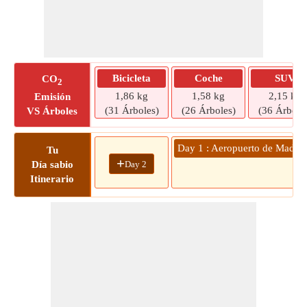
Bicicleta
Coche
SUV
CO
2
1,86 kg
1,58 kg
2,15 kg
Emisión
(31 Árboles)
(26 Árboles)
(36 Árbole
VS Árboles
Day 1 : Aeropuerto de Madri
Tu
+
Day 2
Día sabio
Itinerario