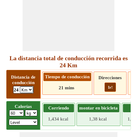
La distancia total de conducción recorrida es
24 Km
Tiempo de conducción
Distancia de
Direcciones
conducción
Ir!
21 mins
24
Calorías
Corriendo
montar en bicicleta
Tr
1,434 kcal
1,38 kcal
1,32