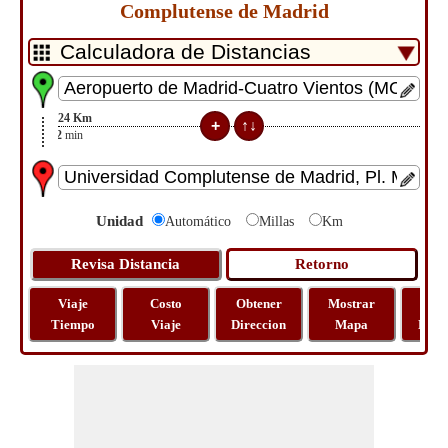
Complutense de Madrid
24
Km
22
min
Unidad
Automático
Millas
Km
Viaje
Costo
Obtener
Mostrar
Via
Tiempo
Viaje
Direccion
Mapa
Dista