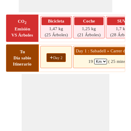
Bicicleta
Coche
SUV
CO
2
1,47 kg
1,25 kg
1,7 kg
Emisión
(25 Árboles)
(21 Árboles)
(28 Árbole
VS Árboles
Day 1 : Sabadell » Carrer de 
Tu
+
Day 2
Día sabio
19
( 25 mins)
Itinerario