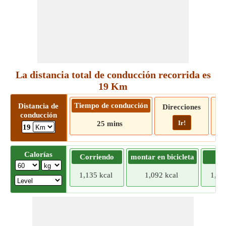
La distancia total de conducción recorrida es
19 Km
Tiempo de conducción
Distancia de
Direcciones
conducción
Ir!
25 mins
19
Calorías
Corriendo
montar en bicicleta
Tr
1,135 kcal
1,092 kcal
1,04