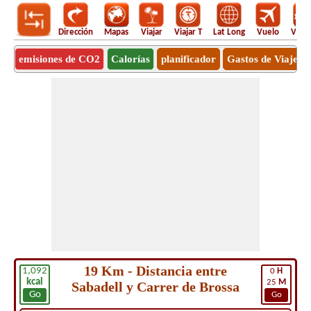
Dirección
Mapas
Viajar
Viajar T
Lat Long
Vuelo
Vuel
emisiones de CO2
Calorías
planificador
Gastos de Viaje
19 Km - Distancia entre
1,092
0
H
kcal
25
M
Sabadell y Carrer de Brossa
Go
Go