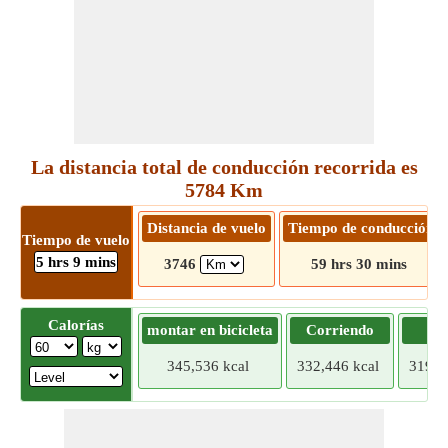
La distancia total de conducción recorrida es
5784 Km
Distancia de vuelo
Tiempo de conducción
Tiempo de vuelo
5 hrs 9 mins
3746
59 hrs 30 mins
Calorías
montar en bicicleta
Corriendo
Tr
345,536 kcal
332,446 kcal
319,3