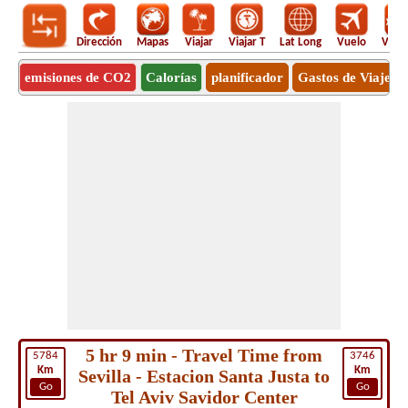
Dirección
Mapas
Viajar
Viajar T
Lat Long
Vuelo
Vuel
emisiones de CO2
Calorías
planificador
Gastos de Viaje
5 hr 9 min - Travel Time from
5784
3746
Km
Km
Sevilla - Estacion Santa Justa to
Go
Go
Tel Aviv Savidor Center