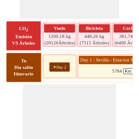
Vuelo
Bicicleta
Coche
CO
2
1200,18 kg
448,26 kg
381,74 kg
Emisión
(20120Árboles)
(7515 Árboles)
(6400 Árbol
VS Árboles
Day 1 : Sevilla - Estacion San
Tu
+
Day 2
Día sabio
5784
Itinerario