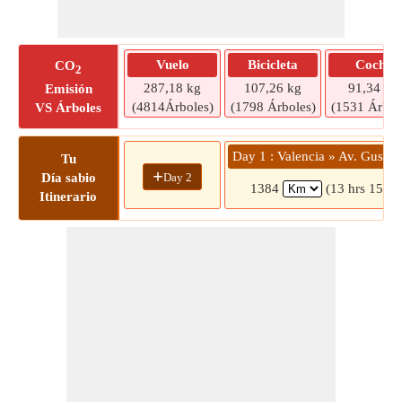
Vuelo
Bicicleta
Coche
CO
2
287,18 kg
107,26 kg
91,34 kg
Emisión
(4814Árboles)
(1798 Árboles)
(1531 Árbol
VS Árboles
Day 1 : Valencia » Av. Gustave
Tu
+
Day 2
Día sabio
1384
(13 hrs 15 mi
Itinerario