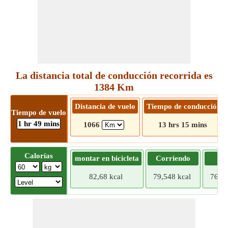
La distancia total de conducción recorrida es
1384 Km
Distancia de vuelo
Tiempo de conducción
Tiempo de vuelo
1 hr 49 mins
1066
13 hrs 15 mins
Calorías
montar en bicicleta
Corriendo
Tr
82,68 kcal
79,548 kcal
76,41