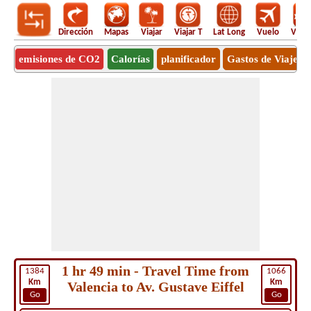
Dirección
Mapas
Viajar
Viajar T
Lat Long
Vuelo
Vuel
emisiones de CO2
Calorías
planificador
Gastos de Viaje
1 hr 49 min - Travel Time from
1384
1066
Km
Km
Valencia to Av. Gustave Eiffel
Go
Go