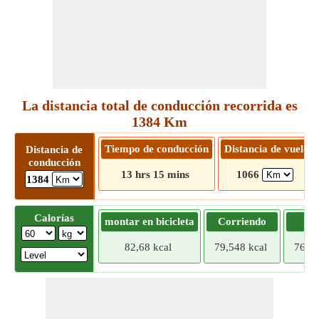
La distancia total de conducción recorrida es
1384 Km
Tiempo de conducción
Distancia de vuelo
Distancia de
conducción
13 hrs 15 mins
1066
1384
Calorías
montar en bicicleta
Corriendo
Tr
82,68 kcal
79,548 kcal
76,41