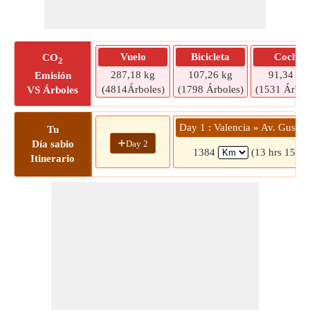
Vuelo
Bicicleta
Coche
CO
2
287,18 kg
107,26 kg
91,34 kg
Emisión
(4814Árboles)
(1798 Árboles)
(1531 Árbol
VS Árboles
Day 1 : Valencia » Av. Gustave
Tu
+
Day 2
Día sabio
1384
(13 hrs 15 mi
Itinerario