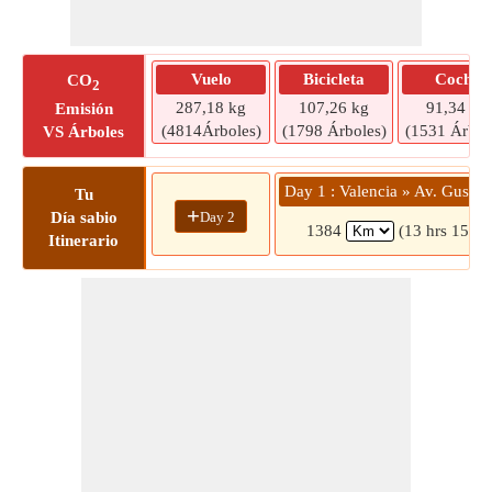
Vuelo
Bicicleta
Coche
CO
2
287,18 kg
107,26 kg
91,34 kg
Emisión
(4814Árboles)
(1798 Árboles)
(1531 Árbol
VS Árboles
Day 1 : Valencia » Av. Gustave
Tu
+
Day 2
Día sabio
1384
(13 hrs 15 mi
Itinerario