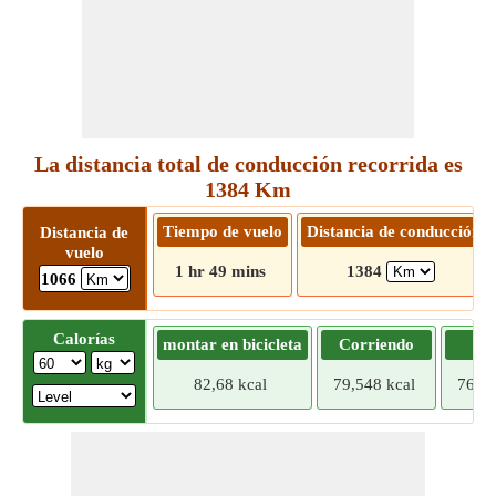
La distancia total de conducción recorrida es
1384 Km
Tiempo de vuelo
Distancia de conducción
Distancia de
vuelo
1 hr 49 mins
1384
1066
Calorías
montar en bicicleta
Corriendo
Tr
82,68 kcal
79,548 kcal
76,41