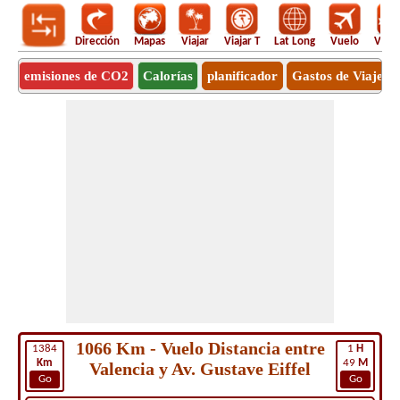
Dirección
Mapas
Viajar
Viajar T
Lat Long
Vuelo
Vuel
emisiones de CO2
Calorías
planificador
Gastos de Viaje
1066 Km - Vuelo Distancia entre
1384
1
H
Km
49
M
Valencia y Av. Gustave Eiffel
Go
Go