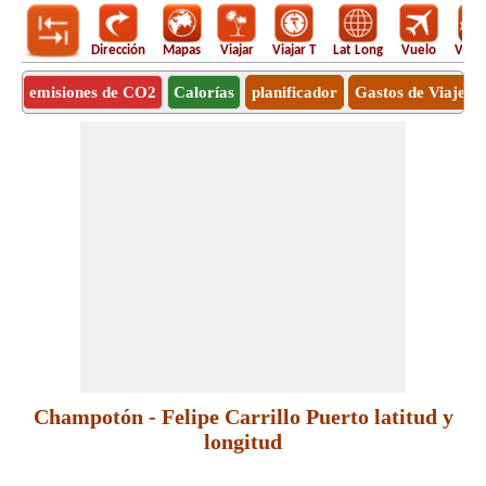
Dirección
Mapas
Viajar
Viajar T
Lat Long
Vuelo
Vuel
emisiones de CO2
Calorías
planificador
Gastos de Viaje
Champotón - Felipe Carrillo Puerto latitud y
longitud