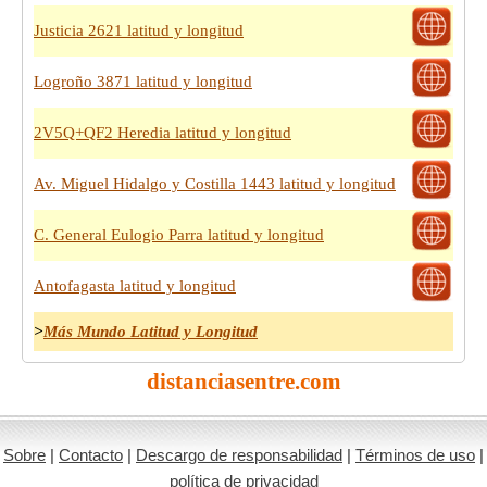
Justicia 2621 latitud y longitud
Logroño 3871 latitud y longitud
2V5Q+QF2 Heredia latitud y longitud
Av. Miguel Hidalgo y Costilla 1443 latitud y longitud
C. General Eulogio Parra latitud y longitud
Antofagasta latitud y longitud
>
Más Mundo Latitud y Longitud
distanciasentre.com
Sobre
|
Contacto
|
Descargo de responsabilidad
|
Términos de uso
|
política de privacidad