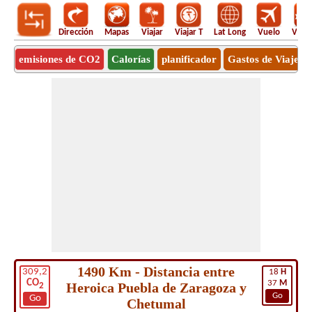
Dirección
Mapas
Viajar
Viajar T
Lat Long
Vuelo
Vuel
emisiones de CO2
Calorías
planificador
Gastos de Viaje
1490 Km - Distancia entre
309,2
18
H
CO
37
M
Heroica Puebla de Zaragoza y
2
Go
Go
Chetumal