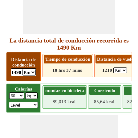
La distancia total de conducción recorrida es
1490 Km
Tiempo de conducción
Distancia de vuelo
Distancia de
conducción
18 hrs 37 mins
1210
1490
Calorías
montar en bicicleta
Corriendo
Tr
89,013 kcal
85,64 kcal
82,26