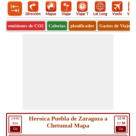
Dirección
Mapas
Viajar
Viajar T
Lat Long
Vuelo
Vuel
emisiones de CO2
Calorías
planificador
Gastos de Viaje
Heroica Puebla de Zaragoza a
1490
18
H
Km
37
M
Chetumal Mapa
Go
Go