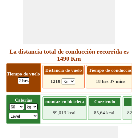
La distancia total de conducción recorrida es
1490 Km
Distancia de vuelo
Tiempo de conducción
Tiempo de vuelo
2 hrs
1210
18 hrs 37 mins
Calorías
montar en bicicleta
Corriendo
Tr
89,013 kcal
85,64 kcal
82,26