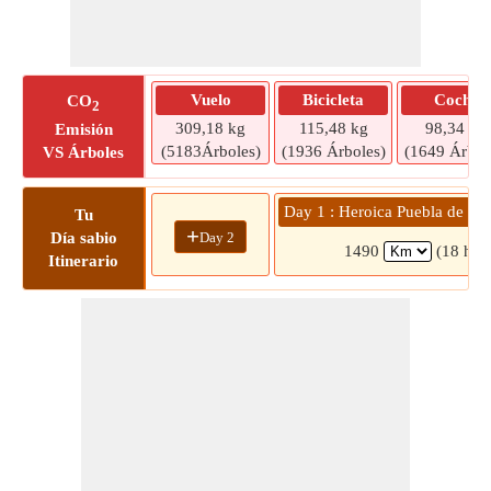
Vuelo
Bicicleta
Coche
CO
2
309,18 kg
115,48 kg
98,34 kg
Emisión
(5183Árboles)
(1936 Árboles)
(1649 Árbol
VS Árboles
Day 1 : Heroica Puebla de Za
Tu
+
Day 2
Día sabio
1490
(18 hrs
Itinerario