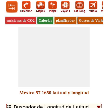
Dirección
Mapas
Viajar
Viajar T
Lat Long
Vuelo
Vuel
emisiones de CO2
Calorías
planificador
Gastos de Viaje
México 57 1650 latitud y longitud