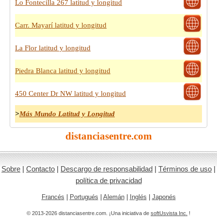
Lo Fontecilla 267 latitud y longitud
Carr. Mayarí latitud y longitud
La Flor latitud y longitud
Piedra Blanca latitud y longitud
450 Center Dr NW latitud y longitud
>
Más Mundo Latitud y Longitud
distanciasentre.com
Sobre
|
Contacto
|
Descargo de responsabilidad
|
Términos de uso
|
política de privacidad
Francés
|
Portugués
|
Alemán
|
Inglés
|
Japonés
© 2013-2026 distanciasentre.com. ¡Una iniciativa de
softUsvista Inc.
!