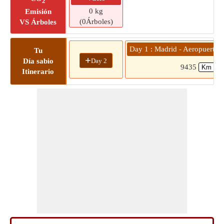
2
0 kg
Emisión
(0Árboles)
VS Árboles
Day 1 : Madrid - Aeropuerto d
Tu
+
Day 2
Día sabio
9435
Itinerario