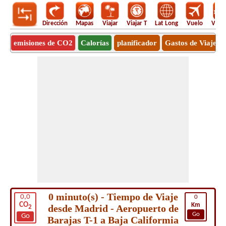
Dirección
Mapas
Viajar
Viajar T
Lat Long
Vuelo
Vuel
emisiones de CO2
Calorías
planificador
Gastos de Viaje
0 minuto(s) - Tiempo de Viaje
0,0
0
CO
Km
desde Madrid - Aeropuerto de
2
Go
Go
Barajas T-1 a Baja Califormia