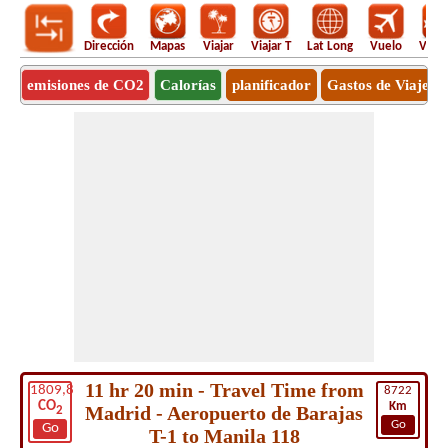
Dirección
Mapas
Viajar
Viajar T
Lat Long
Vuelo
Vuel
emisiones de CO2
Calorías
planificador
Gastos de Viaje
11 hr 20 min - Travel Time from
1809,8
8722
CO
Km
Madrid - Aeropuerto de Barajas
2
Go
Go
T-1 to Manila 118